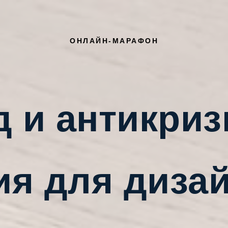
ОНЛАЙН-МАРАФОН
д и антикриз
ия для диза